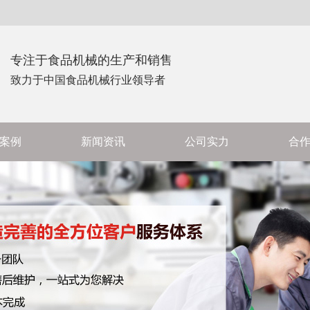
专注于食品机械的生产和销售
致力于中国食品机械行业领导者
案例
新闻资讯
公司实力
合