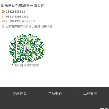
网站首页
产品中心
工程案例