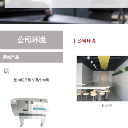
公司环境
公司环境
新款产品
熟肉切片机 切熟牛肉机
休息室