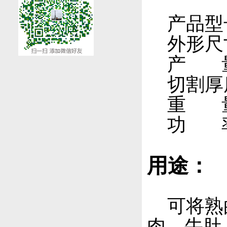
产品型号：
外形尺寸：
产 量：6
切割厚度
重 量：
功 率：
用途：
可将熟的
肉、牛肚