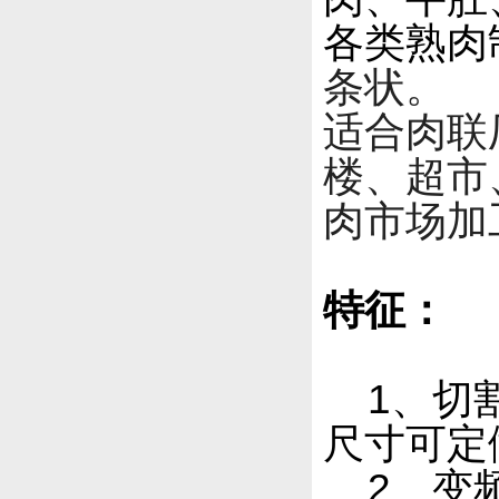
各类熟肉
条状。
适合肉联
楼、超市
肉市场加
特征：
1、切割
尺寸可定
2、变频