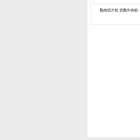
熟肉切片机 切熟牛肉机