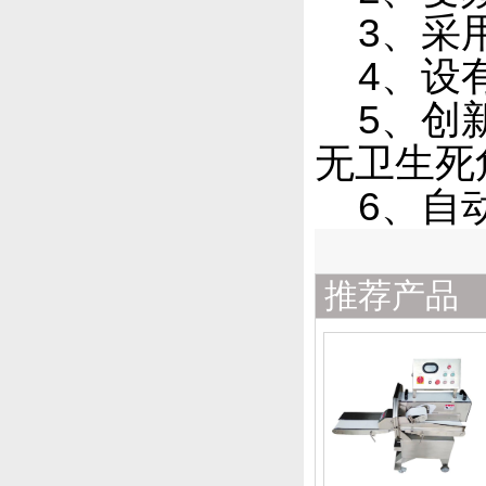
3、采用
4、设有
5、创新
无卫生死
6、自动
推荐产品