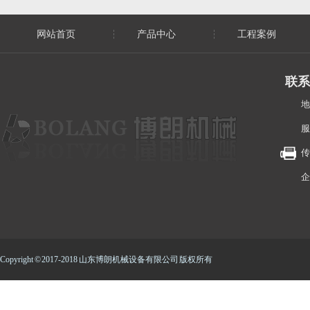
网站首页
产品中心
工程案例
联系
地
服
传
企
Copyright © 2017-2018 山东博朗机械设备有限公司 版权所有